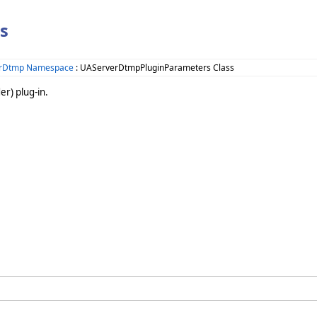
s
verDtmp Namespace
: UAServerDtmpPluginParameters Class
r) plug-in.